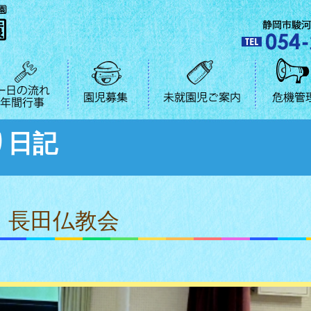
り日記
長田仏教会