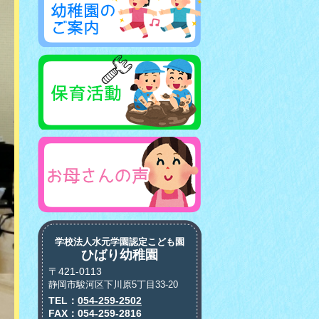
学校法人水元学園認定こども園
ひばり幼稚園
〒421-0113
静岡市駿河区下川原5丁目33-20
TEL：
054-259-2502
FAX：054-259-2816