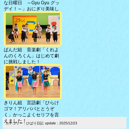
な日曜日 ～Gyu Gyu グッ
デイ！～」おにぎり美味し
そうだね♪
ぱんだ組 音楽劇「くれよ
んのくろくん」はじめて劇
に挑戦しました！
きりん組 言語劇「ひらけ
ゴマ！アリババととうぞ
く」かっこよくセリフを言
えました！
カテゴリー：ひばり日記
update：2025/12/23