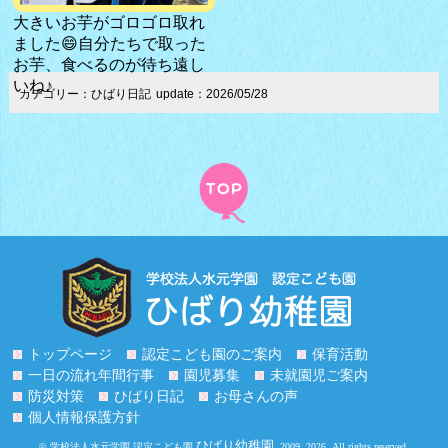
大きいお芋がゴロゴロ取れ
ました😄自分たちで取った
お芋、食べるのが待ち遠し
いね♪
カテゴリー：ひばり日記
update：2026/05/28
トップページ
認定こども園のご案内
保育活動
一日の流れ年間行事
園児募集
未就園児ご案内
防災対策
ひばり日記
お母さんの声
個人情報保護方針
ひばり幼稚園
© 学校法人水元学園 認定こども園
. 2009,
2026. All rights reserved.