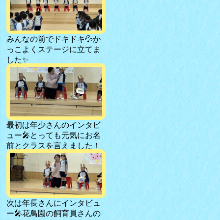
みんなの前でドキドキ💦か
っこよくステージに立てま
した✨
最初は年少さんのインタビ
ュー🎤とっても元気にお名
前とクラスを言えました！
次は年長さんにインタビュ
ー🎤花鳥園の飼育員さんの