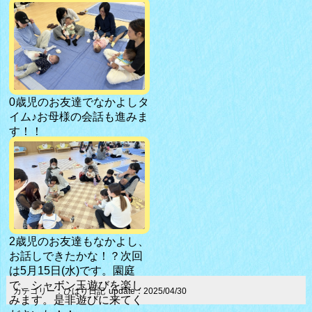
0歳児のお友達でなかよしタ
イム♪お母様の会話も進みま
す！！
2歳児のお友達もなかよし、
お話しできたかな！？次回
は5月15日(水)です。園庭
で、シャボン玉遊びを楽し
カテゴリー：ひばり日記
update：2025/04/30
みます。是非遊びに来てく