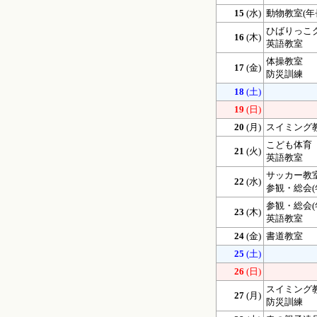
15
(水)
動物教室(年
ひばりっこ
16
(木)
英語教室
体操教室
17
(金)
防災訓練
18
(土)
19
(日)
20
(月)
スイミング
こども体育
21
(火)
英語教室
サッカー教
22
(水)
参観・総会(
参観・総会(
23
(木)
英語教室
24
(金)
書道教室
25
(土)
26
(日)
スイミング
27
(月)
防災訓練