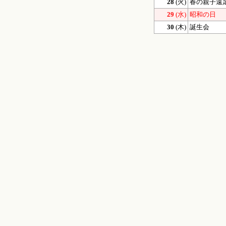
28
(火)
春の親子遠足
29
(水)
昭和の日
30
(木)
誕生会