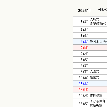
2026年
入所式
1
(水)
希望保育(~9
2
(木)
3
(金)
4
(土)
静岡まつり(
5
(日)
6
(月)
7
(火)
8
(水)
9
(木)
入園式
10
(金)
始業式
11
(土)
12
(日)
13
(月)
体操教室
子ども体育
14
(火)
英語教室