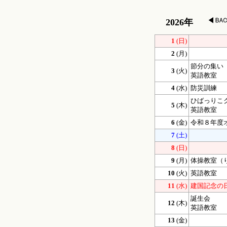
2026年
1
(日)
2
(月)
節分の集い
3
(火)
英語教室
4
(水)
防災訓練
ひばっりこ
5
(木)
英語教室
6
(金)
令和８年度
7
(土)
8
(日)
9
(月)
体操教室（
10
(火)
英語教室
11
(水)
建国記念の
誕生会
12
(木)
英語教室
13
(金)