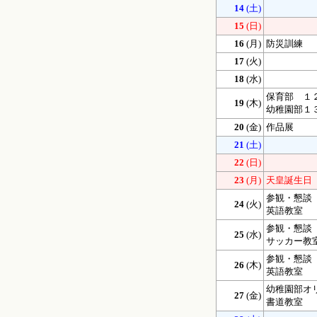
14
(土)
15
(日)
16
(月)
防災訓練
17
(火)
18
(水)
保育部 １
19
(木)
幼稚園部１
20
(金)
作品展
21
(土)
22
(日)
23
(月)
天皇誕生日
参観・懇談
24
(火)
英語教室
参観・懇談
25
(水)
サッカー教
参観・懇談
26
(木)
英語教室
幼稚園部オ
27
(金)
書道教室