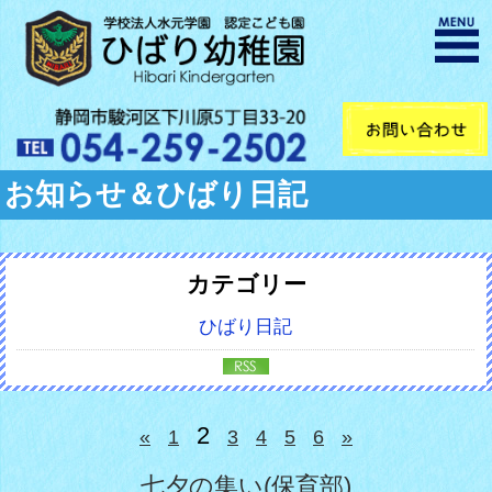
お知らせ＆ひばり日記
カテゴリー
ひばり日記
2
«
1
3
4
5
6
»
七夕の集い(保育部)