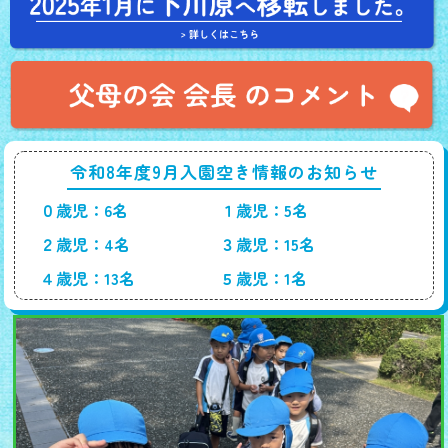
令和8年度9月入園空き情報のお知らせ
０歳児：6名
１歳児：5名
２歳児：4名
３歳児：15名
４歳児：13名
５歳児：1名